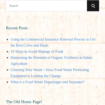
S
S
e
a
E
r
A
c
Recent Posts
h
R
Using the Commercial Insurance Renewal Process to Get
f
the Best Cover and Deals
o
C
10 Ways to Avoid Wastage of Food
r
Harnessing the Potential of Organic Fertilisers in Italian
:
H
Agriculture
Greening Your Waste – How Food Waste Processing
Equipment is Leading the Change
What is a Food Waste Depackager and Separator?
The Old Home Page!