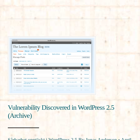
Vulnerability Discovered in WordPress 2.5
(Archive)
Sårbarhet upptäckt i WordPress 2.5 By Jonas Anderson • April